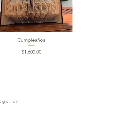
Vista rápida
Cumpleaños
Precio
$1,600.00
ogo, un
x