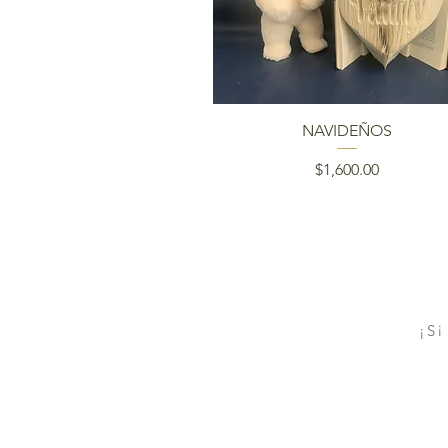
Vista rápida
NAVIDEÑOS
Precio
$1,600.00
¡Si