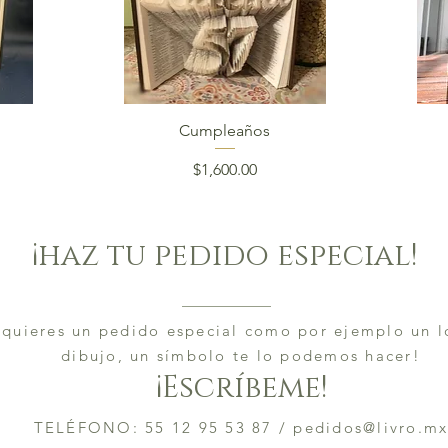
Vista rápida
Cumpleaños
Precio
$1,600.00
¡haz tu pedido especial!
 quieres un pedido especial como por ejemplo un l
dibujo, un símbolo te lo podemos hacer!
¡Escríbeme!
TELÉFONO: 55 12 95 53 87 /
pedidos@livro.m